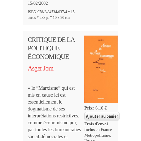
15/02/2002
ISBN 978-2-84534-037-4 * 15
euros * 288 p. * 10 x 20 cm
CRITIQUE DE LA
POLITIQUE
ÉCONOMIQUE
Asger Jorn
« le “Marxisme” qui est
mis en cause ici est
essentiellement le
Prix:
6,10 €
dogmatisme de ses
interprétations restrictives,
comme économisme pur,
Frais d'envoi
par toutes les bureaucraties
inclus
en France
Métropolitaine,
social-démocrates et
Union