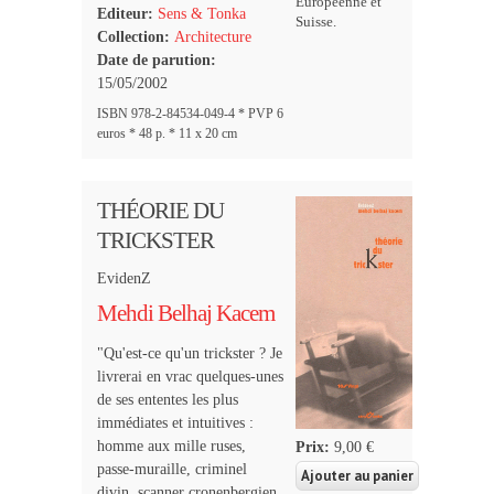
Européenne et
Editeur:
Sens & Tonka
Suisse.
Collection:
Architecture
Date de parution:
15/05/2002
ISBN 978-2-84534-049-4 * PVP 6
euros * 48 p. * 11 x 20 cm
THÉORIE DU
TRICKSTER
EvidenZ
Mehdi Belhaj Kacem
"Qu'est-ce qu'un trickster ? Je
livrerai en vrac quelques-unes
de ses ententes les plus
immédiates et intuitives :
homme aux mille ruses,
Prix:
9,00 €
passe-muraille, criminel
divin, scanner cronenbergien,