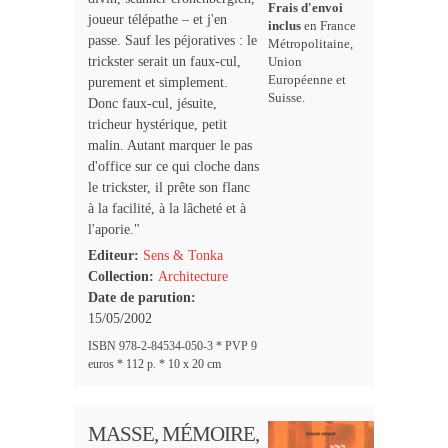
Frais d'envoi
joueur télépathe – et j'en
inclus
en France
passe. Sauf les péjoratives : le
Métropolitaine,
trickster serait un faux-cul,
Union
Européenne et
purement et simplement.
Suisse.
Donc faux-cul, jésuite,
tricheur hystérique, petit
malin. Autant marquer le pas
d'office sur ce qui cloche dans
le trickster, il prête son flanc
à la facilité, à la lâcheté et à
l'aporie."
Editeur:
Sens & Tonka
Collection:
Architecture
Date de parution:
15/05/2002
ISBN 978-2-84534-050-3 * PVP 9
euros * 112 p. * 10 x 20 cm
MASSE, MÉMOIRE,