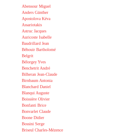
Abensour Miguel
Anders Günther
Apostolova Kéva
Assariotakis
Astruc Jacques
Auricoste Isabelle
Baudrillard Jean
Béhouir Bartholomé
Belgrit
Bélorgey Yves
Benchetrit André
Bilheran Jean-Claude
Birnbaum Antonia
Blanchard Daniel
Blanqui Auguste
Boissière Olivier
Bonfanti Brice
Bonvarlet Claude
Boone Didier
Bossini Serge
Briseul Charles-Mézence