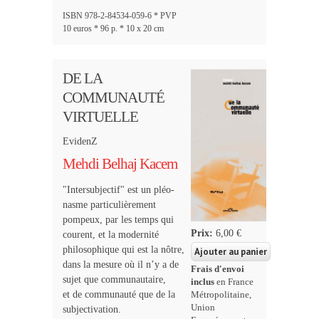
ISBN 978-2-84534-059-6 * PVP
10 euros * 96 p. * 10 x 20 cm
DE LA
COMMUNAUTÉ
VIRTUELLE
EvidenZ
Mehdi Belhaj Kacem
"Intersubjectif" est un pléo­
nas­me particulièrement
pompeux, par les temps qui
Prix:
6,00 €
courent, et la modernité
philosophique qui est la nôtre,
dans la mesure où il n’y a de
Frais d'envoi
sujet que communautaire,
inclus
en France
et de communauté que de la
Métropolitaine,
Union
subjectivation.