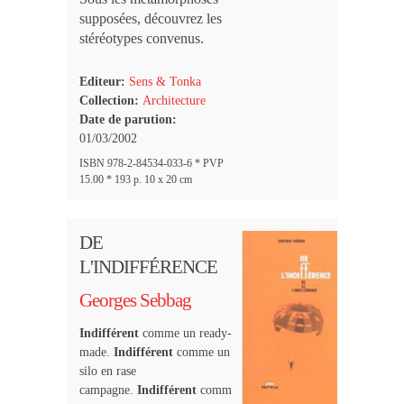
supposées, découvrez les
stéréotypes convenus.
Editeur:
Sens & Tonka
Collection:
Architecture
Date de parution:
01/03/2002
ISBN 978-2-84534-033-6 * PVP
15.00 * 193 p. 10 x 20 cm
DE
L'INDIFFÉRENCE
Georges Sebbag
Indifférent
comme un ready-
made.
Indifférent
comme un
silo en rase
campagne.
Indifférent
comm