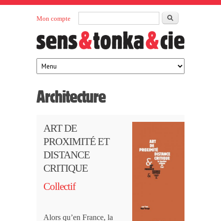
Aller au contenu principal
Rechercher
Mon compte
Sens et
maison
d’édition
Tonka
française
éditeurs
Architecture
ART DE
PROXIMITÉ ET
DISTANCE
CRITIQUE
Collectif
Alors qu’en France, la