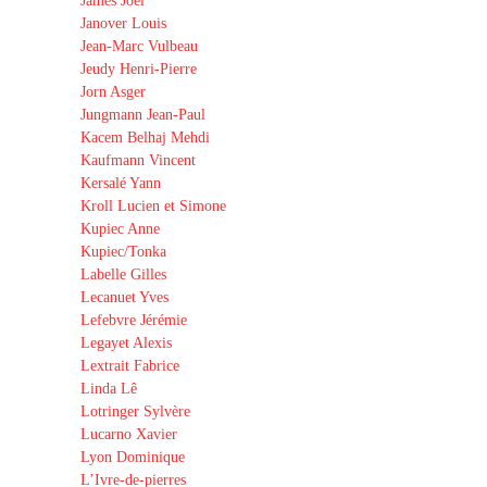
James Joël
Janover Louis
Jean-Marc Vulbeau
Jeudy Henri-Pierre
Jorn Asger
Jungmann Jean-Paul
Kacem Belhaj Mehdi
Kaufmann Vincent
Kersalé Yann
Kroll Lucien et Simone
Kupiec Anne
Kupiec/Tonka
Labelle Gilles
Lecanuet Yves
Lefebvre Jérémie
Legayet Alexis
Lextrait Fabrice
Linda Lê
Lotringer Sylvère
Lucarno Xavier
Lyon Dominique
L’Ivre-de-pierres