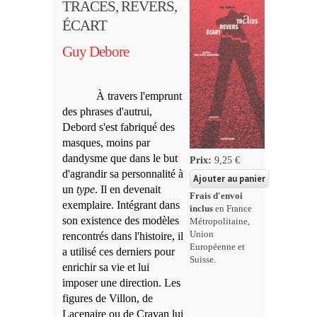
TRACES, REVERS,
ÉCART
Guy Debore
À travers l'emprunt
des phrases d'autrui,
Debord s'est fabriqué des
masques, moins par
dandysme que dans le but
Prix:
9,25 €
d'agrandir sa personnalité à
un
type
. Il en devenait
Frais d'envoi
exemplaire. Intégrant dans
inclus
en France
son existence des modèles
Métropolitaine,
Union
rencontrés dans l'histoire, il
Européenne et
a utilisé ces derniers pour
Suisse.
enrichir sa vie et lui
imposer une direction. Les
figures de Villon, de
Lacenaire ou de Cravan lui