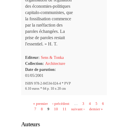
des économies-politiques
capitalo-communistes, que
la fossilisation commence
par la raréfaction des
paroles échangées. La
prise de paroles restait
l'essentiel. » H. T.
Editeur:
Sens & Tonka
Collection:
Architecture
Date de parution:
01/05/2001
ISBN 978-2-84534-024-4 * PVP
6.10 euros * 64 p. 10 x 20 cm
Pages
« premier
‹ précédent
…
3
4
5
6
7
8
9
10
11
suivant ›
dernier »
Auteurs