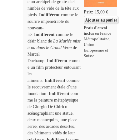
e un archipel de gratte-ciel
nimbés de vide de la tête aux
Prix:
15,00 €
pieds.
Indifférent
comme le
sourire impénétrable du
nouveau-
Frais d'envoi
inclus
en France
né.
Indifférent
comme le
Métropolitaine,
désir blanc de
La Mariée mise
Union
à nu dans le Grand Verre
de
Européenne et
Marcel
Suisse.
Duchamp.
Indifférent
comm
e un film pro­tecteur entourant
les
aliments.
Indifférent
comme
le recouvrement étale d’une
inondation.
Indifférent
com
me la peinture métaphysique
de Giorgio De Chirico
scénographiant une statue,
deux mannequins, une place
aérée, des arcades désertes,
des bâtiments vidés de leur
substance.
Indifférent
comm