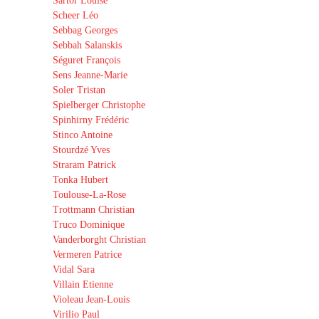
Sartor Louise
Scheer Léo
Sebbag Georges
Sebbah Salanskis
Séguret François
Sens Jeanne-Marie
Soler Tristan
Spielberger Christophe
Spinhirny Frédéric
Stinco Antoine
Stourdzé Yves
Straram Patrick
Tonka Hubert
Toulouse-La-Rose
Trottmann Christian
Truco Dominique
Vanderborght Christian
Vermeren Patrice
Vidal Sara
Villain Etienne
Violeau Jean-Louis
Virilio Paul