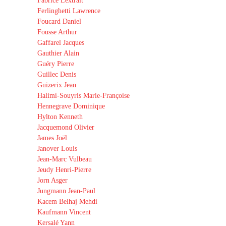
Fabrice Lextrait
Ferlinghetti Lawrence
Foucard Daniel
Fousse Arthur
Gaffarel Jacques
Gauthier Alain
Guéry Pierre
Guillec Denis
Guizerix Jean
Halimi-Souyris Marie-Françoise
Hennegrave Dominique
Hylton Kenneth
Jacquemond Olivier
James Joël
Janover Louis
Jean-Marc Vulbeau
Jeudy Henri-Pierre
Jorn Asger
Jungmann Jean-Paul
Kacem Belhaj Mehdi
Kaufmann Vincent
Kersalé Yann