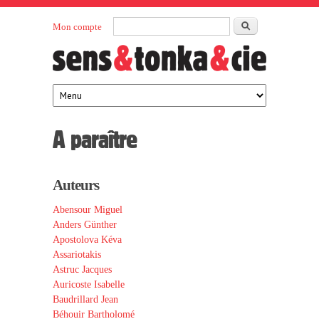
Aller au contenu principal
Rechercher
Mon compte
Sens et
maison
d’édition
Tonka
française
éditeurs
A paraître
Auteurs
Abensour Miguel
Anders Günther
Apostolova Kéva
Assariotakis
Astruc Jacques
Auricoste Isabelle
Baudrillard Jean
Béhouir Bartholomé