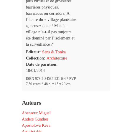
plus virtuel et de grossières
barrières physiques,
barricades ou corridors. À
l’heure du « village planétaire
», pensez donc ! Mais le
village n’a-t-il pas toujours
été dominé par l’isolement et
la surveillance ?
Editeur:
Sens & Tonka
Collection:
Architecture
Date de parution:
18/01/2014
ISBN 978-2-84534-231-6-4 * PVP
7,50 euros * 48 p. * 15 x 20 cm
Auteurs
Abensour Miguel
Anders Günther
Apostolova Kéva
Assariotakis