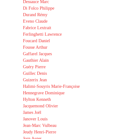
Dessauce Marc
Di Folco Philippe
Durand Rémy
Eveno Claude
Fabrice Lextrait
Ferlinghetti Lawrence
Foucard Daniel
Fousse Arthur
Gaffarel Jacques
Gauthier Alain
Guéry Pierre
Guillec Denis
Guizerix Jean
Halimi-Souyris Marie-Françoise
Hennegrave Dominique
Hylton Kenneth
Jacquemond Olivier
James Joël
Janover Louis
Jean-Marc Vulbeau
Jeudy Henri-Pierre
Jorn Asger