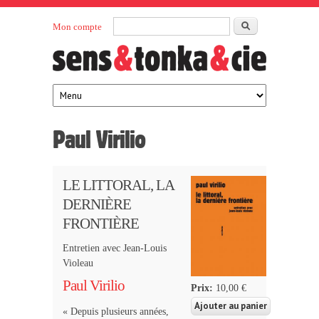
Aller au contenu principal
Rechercher
Mon compte
Sens et
maison
d’édition
Tonka
française
éditeurs
Paul Virilio
LE LITTORAL, LA
DERNIÈRE
FRONTIÈRE
Entretien avec Jean-Louis
Violeau
Paul Virilio
Prix:
10,00 €
« Depuis plusieurs années,