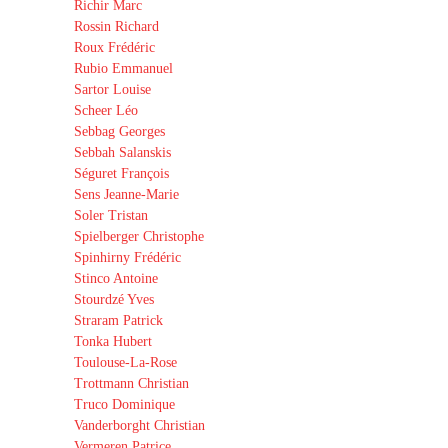
Richir Marc
Rossin Richard
Roux Frédéric
Rubio Emmanuel
Sartor Louise
Scheer Léo
Sebbag Georges
Sebbah Salanskis
Séguret François
Sens Jeanne-Marie
Soler Tristan
Spielberger Christophe
Spinhirny Frédéric
Stinco Antoine
Stourdzé Yves
Straram Patrick
Tonka Hubert
Toulouse-La-Rose
Trottmann Christian
Truco Dominique
Vanderborght Christian
Vermeren Patrice