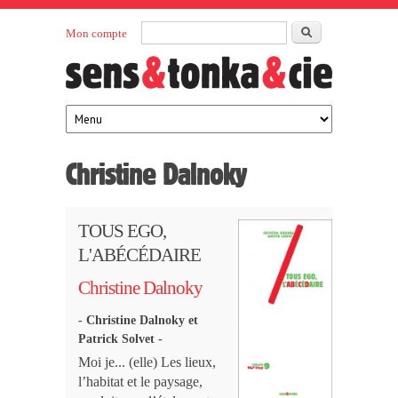
Aller au contenu principal
Rechercher
Mon compte
Sens et
maison
d’édition
Tonka
française
éditeurs
Christine Dalnoky
TOUS EGO,
L'ABÉCÉDAIRE
Christine Dalnoky
- Christine Dalnoky et
Patrick Solvet -
Moi je... (elle) Les lieux,
l’habitat et le paysage,