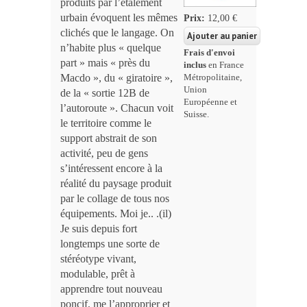
produits par l’étalement
urbain évoquent les mêmes
Prix:
12,00 €
clichés que le langage. On
n’habite plus « quelque
Frais d'envoi
part » mais « près du
inclus
en France
Macdo », du « giratoire »,
Métropolitaine,
Union
de la « sortie 12B de
Européenne et
l’autoroute ». Chacun voit
Suisse.
le territoire comme le
support abstrait de son
activité, peu de gens
s’intéressent encore à la
réalité du paysage produit
par le collage de tous nos
équipements. Moi je.. .(il)
Je suis depuis fort
longtemps une sorte de
stéréotype vivant,
modulable, prêt à
apprendre tout nouveau
poncif, me l’approprier et