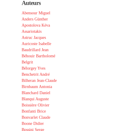
Auteurs
Abensour Miguel
Anders Günther
Apostolova Kéva
Assariotakis
Astruc Jacques
Auricoste Isabelle
Baudrillard Jean
Béhouir Bartholomé
Belgrit
Bélorgey Yves
Benchetrit André
Bilheran Jean-Claude
Birnbaum Antonia
Blanchard Daniel
Blanqui Auguste
Boissière Olivier
Bonfanti Brice
Bonvarlet Claude
Boone Didier
Bossini Serge