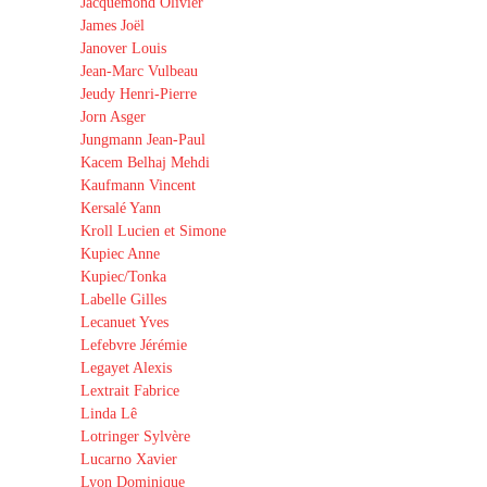
Jacquemond Olivier
James Joël
Janover Louis
Jean-Marc Vulbeau
Jeudy Henri-Pierre
Jorn Asger
Jungmann Jean-Paul
Kacem Belhaj Mehdi
Kaufmann Vincent
Kersalé Yann
Kroll Lucien et Simone
Kupiec Anne
Kupiec/Tonka
Labelle Gilles
Lecanuet Yves
Lefebvre Jérémie
Legayet Alexis
Lextrait Fabrice
Linda Lê
Lotringer Sylvère
Lucarno Xavier
Lyon Dominique