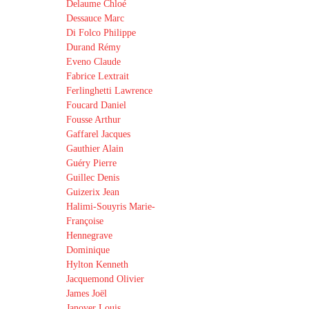
Delaume Chloé
Dessauce Marc
Di Folco Philippe
Durand Rémy
Eveno Claude
Fabrice Lextrait
Ferlinghetti Lawrence
Foucard Daniel
Fousse Arthur
Gaffarel Jacques
Gauthier Alain
Guéry Pierre
Guillec Denis
Guizerix Jean
Halimi-Souyris Marie-
Françoise
Hennegrave
Dominique
Hylton Kenneth
Jacquemond Olivier
James Joël
Janover Louis