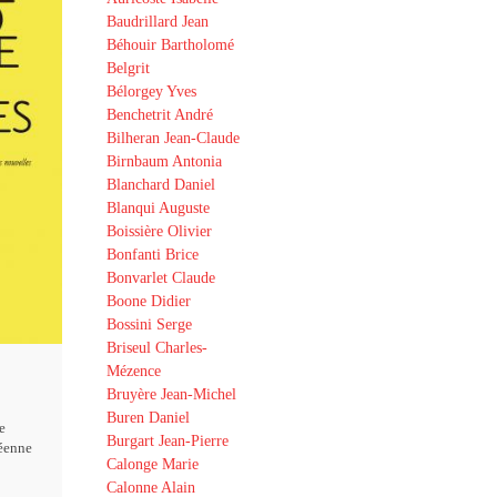
Baudrillard Jean
Béhouir Bartholomé
Belgrit
Bélorgey Yves
Benchetrit André
Bilheran Jean-Claude
Birnbaum Antonia
Blanchard Daniel
Blanqui Auguste
Boissière Olivier
Bonfanti Brice
Bonvarlet Claude
Boone Didier
Bossini Serge
Briseul Charles-
Mézence
Bruyère Jean-Michel
Buren Daniel
e
Burgart Jean-Pierre
éenne
Calonge Marie
Calonne Alain