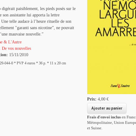
 digérait paisiblement, les pieds posés sur le
 son assistante lui apporta la lettre
ne telle audace à l’heure rituelle de son
llement "garanti sans nicotine”, ne pouvait
d’une mauvaise nouvelle.”
e & L'Autre
 De vos nouvelles
tion:
15/11/2010
9-044-0 * PVP 4 euros * 36 p. * 11 x 20 cm
Prix:
4,00 €
Frais d'envoi inclus
en Franc
Métropolitaine, Union Europ
et Suisse.