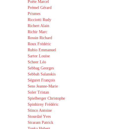
Poëte Marcel
Prémel Gérard
Prismes
Ricciotti Rudy
Richert Alain
Richir Marc
Rossin Richard
Roux Frédéric
Rubio Emmanuel
Sartor Louise
Scheer Léo
Sebbag Georges
Sebbah Salanskis
Séguret François
Sens Jeanne-Marie
Soler Tristan
Spielberger Christophe
Spinhirny Frédéric
Stinco Antoine
Stourdzé Yves
Straram Patrick
Tonka Hubert