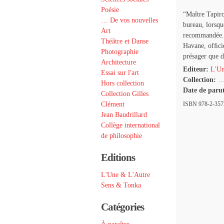
Poésie
“Maître Tapiro
… De vos nouvelles
bureau, lorsque
Art
recommandée. U
Théâtre et Danse
Havane, ofﬁcie
Photographie
présager que 
Architecture
Editeur:
L'Un
Essai sur l'art
Collection:
…
Hors collection
Date de paru
Collection Gilles
Clément
ISBN 978-2-3572
Jean Baudrillard
Collège international
de philosophie
Editions
L'Une & L'Autre
Sens & Tonka
Catégories