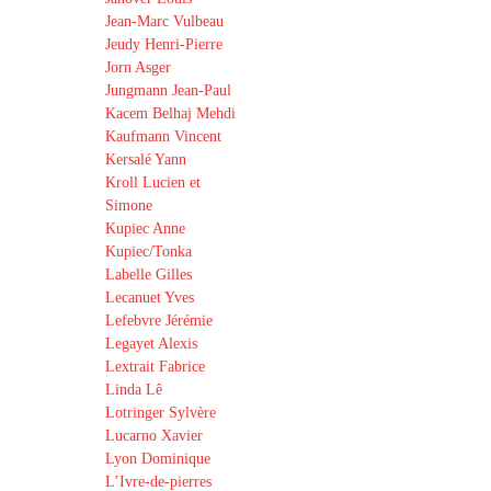
Jean-Marc Vulbeau
Jeudy Henri-Pierre
Jorn Asger
Jungmann Jean-Paul
Kacem Belhaj Mehdi
Kaufmann Vincent
Kersalé Yann
Kroll Lucien et
Simone
Kupiec Anne
Kupiec/Tonka
Labelle Gilles
Lecanuet Yves
Lefebvre Jérémie
Legayet Alexis
Lextrait Fabrice
Linda Lê
Lotringer Sylvère
Lucarno Xavier
Lyon Dominique
L’Ivre-de-pierres