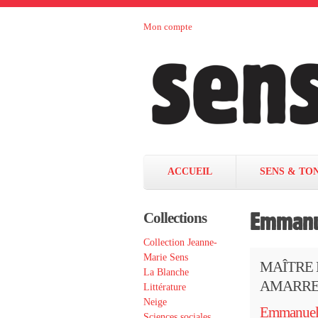
Aller au contenu principal
Mon compte
Sens et
maison
d’édition
Tonka
française
éditeurs
ACCUEIL
SENS & TO
Emmanue
Collections
Collection Jeanne-
Marie Sens
MAÎTRE
La Blanche
AMARRE
Littérature
Neige
Emmanuel 
Sciences sociales