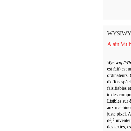
WYSIW
Alain Vul
Wysiwig (Wha
est fait) est 
ordinateurs. 
d'effets spéci
falsifiables e
textes compos
Lisibles sur
aux machines
juste pixel. 
déjà inventeur
des textes, e