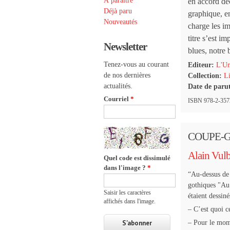
À paraître
en accord déc
Déjà paru
graphique, en
Nouveautés
charge les i
titre s’est i
Newsletter
blues, notre 
Tenez-vous au courant
Editeur:
L'Un
de nos dernières
Collection:
Li
actualités.
Date de paru
Courriel
*
ISBN 978-2-35729
COUPE-
Alain Vul
Quel code est dissimulé
dans l'image ?
*
“Au-dessus de 
gothiques "Au
Saisir les caractères
étaient dessiné
affichés dans l'image.
– C’est quoi c
– Pour le mome