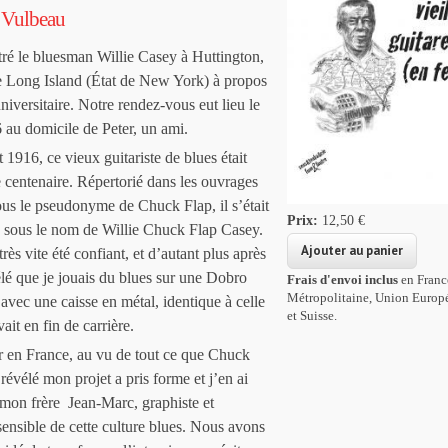
 Vulbeau
tré le bluesman Willie Casey à Huttington,
 de Long Island (État de New York) à propos
universitaire. Notre rendez-vous eut lieu l
e
 au domicile de Peter, un ami.
 1916, ce vieux guitariste de blues était
 centenaire. Répertorié dans les ouvrages
ous le pseudonyme de Chuck Flap, il s’était
Prix:
12,50 €
re sous le nom de Willie Chuck Flap Casey.
très vite été confiant, et d’autant plus après
élé que je jouais du blues sur une Dobro
Frais d'envoi inclus
en Franc
Métropolitaine, Union Europ
avec une caisse en métal, identique à celle
et Suisse.
vait en fin de carrière.
 en France, au vu de tout ce que Chuck
révélé mon projet a pris forme et j’en ai
 mon frère Jean-Marc, graphiste et
sensible de cette culture blues. Nous avons