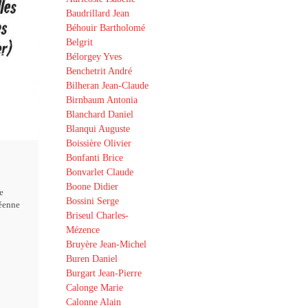
Baudrillard Jean
Béhouir Bartholomé
Belgrit
Bélorgey Yves
Benchetrit André
Bilheran Jean-Claude
Birnbaum Antonia
Blanchard Daniel
Blanqui Auguste
Boissière Olivier
Bonfanti Brice
Bonvarlet Claude
Boone Didier
e
Bossini Serge
éenne
Briseul Charles-
Mézence
Bruyère Jean-Michel
Buren Daniel
Burgart Jean-Pierre
Calonge Marie
Calonne Alain