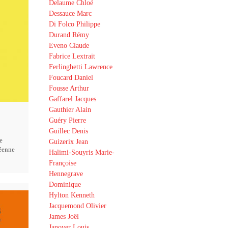
Delaume Chloé
Dessauce Marc
Di Folco Philippe
Durand Rémy
Eveno Claude
Fabrice Lextrait
Ferlinghetti Lawrence
Foucard Daniel
Fousse Arthur
Gaffarel Jacques
Gauthier Alain
Guéry Pierre
Guillec Denis
e
Guizerix Jean
éenne
Halimi-Souyris Marie-
Françoise
Hennegrave
Dominique
Hylton Kenneth
Jacquemond Olivier
James Joël
Janover Louis