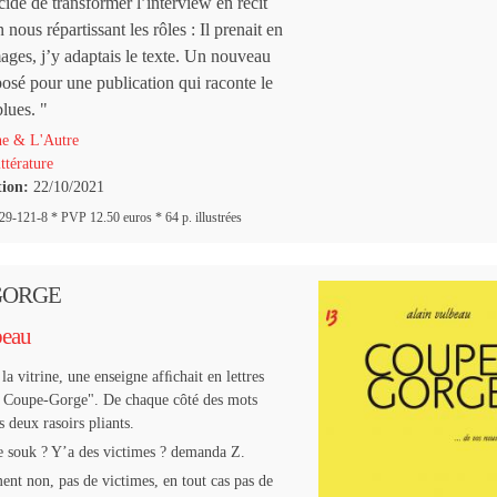
idé de transformer l’interview en récit
 nous répartissant les rôles :
Il prenait en
mages,
j’y adaptais le texte. Un nouveau
mposé pour une publication qui raconte le
blues. "
e & L'Autre
ttérature
tion:
22/10/2021
-121-8 * PVP 12.50 euros * 64 p. illustrées
GORGE
beau
la vitrine, une enseigne afﬁchait en lettres
 Coupe-Gorge". De chaque côté des mots
s deux rasoirs pliants.
e souk ? Y’a des victimes ? demanda Z.
nt non, pas de victimes, en tout cas pas de