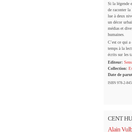
Si la légende e
de raconter la
lue à deux niv
un décor urbain
médias et diver
humaines.
C’est ce qui a
temps à la lect
écrits sur les t
Editeur:
Sens
Collection:
Es
Date de paru
ISBN 978-2-84534
CENT HU
Alain Vul