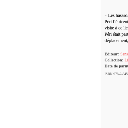
« Les hasards
Péri l’épicen
visite à ce l
Péri était par
déplacement, 
Editeur:
Sens
Collection:
Li
Date de paru
ISBN 978-2-8453