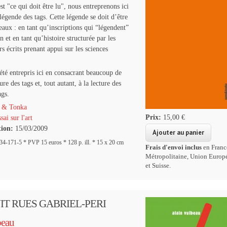
st "ce qui doit être lu", nous entreprenons ici
 légende des tags. Cette légende se doit d’être
eaux : en tant qu’inscriptions qui “légendent”
 et en tant qu’histoire structurée par les
s écrits prenant appui sur les sciences
 été entrepris ici en consacrant beaucoup de
ure des tags et, tout autant, à la lecture des
ags.
 & Tonka
Prix:
15,00 €
sai sur l'art
tion:
15/03/2009
-171-5 * PVP 15 euros * 128 p. ill. * 15 x 20 cm
Frais d'envoi inclus
en Franc
Métropolitaine, Union Europ
et Suisse.
IT RUES GABRIEL-PERI
beau