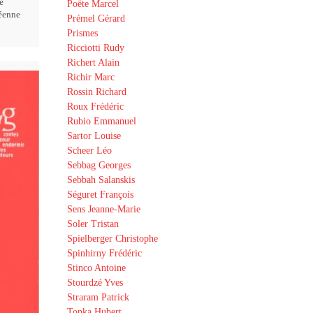
e
Poëte Marcel
éenne
Prémel Gérard
Prismes
Ricciotti Rudy
Richert Alain
Richir Marc
Rossin Richard
Roux Frédéric
Rubio Emmanuel
Sartor Louise
Scheer Léo
Sebbag Georges
Sebbah Salanskis
Séguret François
Sens Jeanne-Marie
Soler Tristan
Spielberger Christophe
Spinhirny Frédéric
Stinco Antoine
Stourdzé Yves
Straram Patrick
Tonka Hubert