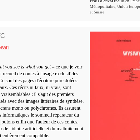
Frais d'envoi inclus
en Franc
Métropolitaine, Union Europ
et Suisse.
YG
beau
t you see is what you get
– ce que je voir
un recueil de contes à l'usage exclusif des
Ce sont des pages d'écriture pure dotées
aux. Ces récits ni faux, ni vrais, sont
t vraisemblables : il s'agit des premiers
és avec des images littéraires de synthèse.
 écrans mono ou polychromes. Ils assurent
 informatiques le sommeil réparateur du
Ajoutons enfin que l'auteur de ces contes,
 de l'idiotie artificielle et du maltraitement
st entièrement compatible.