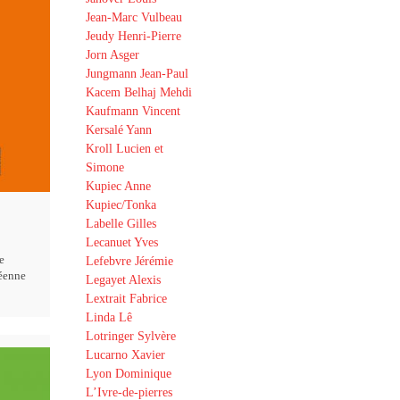
Jean-Marc Vulbeau
Jeudy Henri-Pierre
Jorn Asger
Jungmann Jean-Paul
Kacem Belhaj Mehdi
Kaufmann Vincent
Kersalé Yann
Kroll Lucien et
Simone
Kupiec Anne
Kupiec/Tonka
Labelle Gilles
Lecanuet Yves
e
Lefebvre Jérémie
éenne
Legayet Alexis
Lextrait Fabrice
Linda Lê
Lotringer Sylvère
Lucarno Xavier
Lyon Dominique
L’Ivre-de-pierres