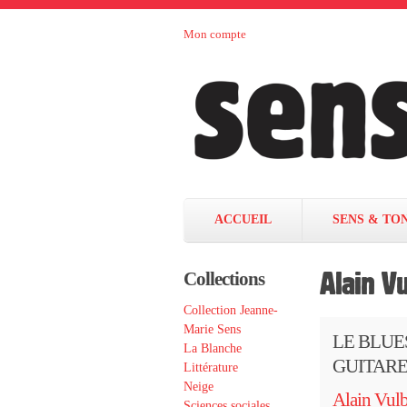
Aller au contenu principal
Mon compte
Sens et
maison
d’édition
Tonka
française
éditeurs
ACCUEIL
SENS & TO
Alain V
Collections
Collection Jeanne-
Marie Sens
LE BLUE
La Blanche
GUITARE
Littérature
Neige
Alain Vul
Sciences sociales