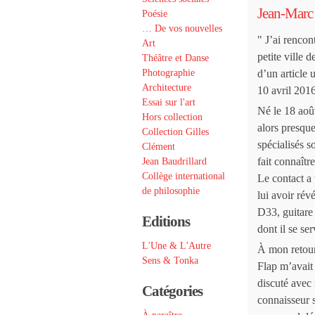
Jean-Marc
Poésie
… De vos nouvelles
" J’ai rencon
Art
petite ville
Théâtre et Danse
Photographie
d’un article 
Architecture
10 avril 2016
Essai sur l'art
Né le 18 août
Hors collection
alors presque
Collection Gilles
spécialisés s
Clément
fait connaît
Jean Baudrillard
Collège international
Le contact a 
de philosophie
lui avoir rév
D33, guitare 
Editions
dont il se ser
L'Une & L'Autre
À mon retour
Sens & Tonka
Flap m’avait 
discuté avec
Catégories
connaisseur 