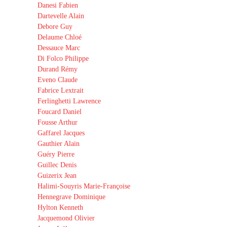
Danesi Fabien
Dartevelle Alain
Debore Guy
Delaume Chloé
Dessauce Marc
Di Folco Philippe
Durand Rémy
Eveno Claude
Fabrice Lextrait
Ferlinghetti Lawrence
Foucard Daniel
Fousse Arthur
Gaffarel Jacques
Gauthier Alain
Guéry Pierre
Guillec Denis
Guizerix Jean
Halimi-Souyris Marie-Françoise
Hennegrave Dominique
Hylton Kenneth
Jacquemond Olivier