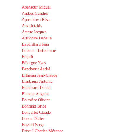
Abensour Miguel
Anders Günther
Apostolova Kéva
Assariotakis
Astruc Jacques
Auricoste Isabelle
Baudrillard Jean
Béhouir Bartholomé
Belgrit
Bélorgey Yves
Benchetrit André
Bilheran Jean-Claude
Birnbaum Antonia
Blanchard Daniel
Blanqui Auguste
Boissière Olivier
Bonfanti Brice
Bonvarlet Claude
Boone Didier
Bossini Serge
Briseul Charles-Mézence