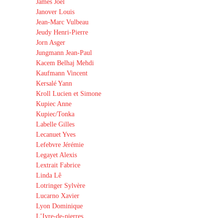
James Joël
Janover Louis
Jean-Marc Vulbeau
Jeudy Henri-Pierre
Jorn Asger
Jungmann Jean-Paul
Kacem Belhaj Mehdi
Kaufmann Vincent
Kersalé Yann
Kroll Lucien et Simone
Kupiec Anne
Kupiec/Tonka
Labelle Gilles
Lecanuet Yves
Lefebvre Jérémie
Legayet Alexis
Lextrait Fabrice
Linda Lê
Lotringer Sylvère
Lucarno Xavier
Lyon Dominique
L’Ivre-de-pierres