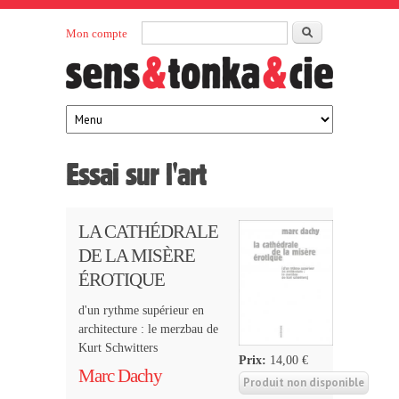
Aller au contenu principal
Rechercher
Mon compte
Sens et
maison
d’édition
Tonka
française
éditeurs
Essai sur l'art
LA CATHÉDRALE
DE LA MISÈRE
ÉROTIQUE
d'un rythme supérieur en
architecture : le merzbau de
Kurt Schwitters
Prix:
14,00 €
Marc Dachy