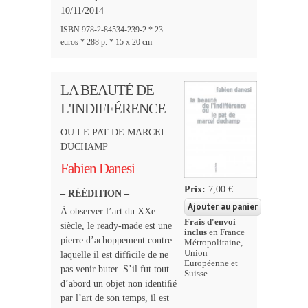
10/11/2014
ISBN 978-2-84534-239-2 * 23
euros * 288 p. * 15 x 20 cm
LA BEAUTÉ DE
L'INDIFFÉRENCE
OU LE PAT DE MARCEL
DUCHAMP
Fabien Danesi
Prix:
7,00 €
– RÉÉDITION –
À observer l’art du XXe
Frais d'envoi
siècle, le ready-made est une
inclus
en France
pierre d’achoppement contre
Métropolitaine,
Union
laquelle il est difﬁcile de ne
Européenne et
pas venir buter. S’il fut tout
Suisse.
d’abord un objet non identiﬁé
par l’art de son temps, il est