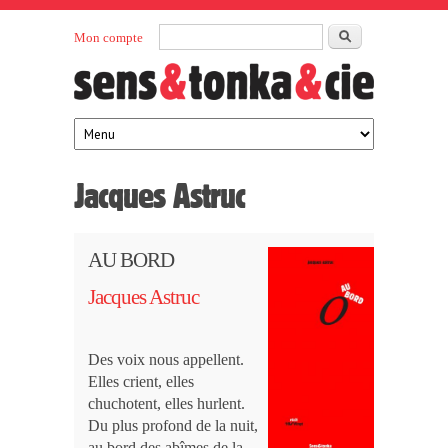
Aller au contenu principal
Rechercher
Mon compte
Sens et
maison
d’édition
Tonka
française
éditeurs
Jacques Astruc
AU BORD
Jacques Astruc
Des voix nous appellent.
Elles crient, elles
chuchotent, elles hurlent.
Du plus profond de la nuit,
au bord des abîmes de la