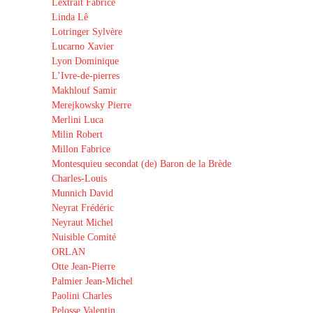
Lextrait Fabrice
Linda Lê
Lotringer Sylvère
Lucarno Xavier
Lyon Dominique
L’Ivre-de-pierres
Makhlouf Samir
Merejkowsky Pierre
Merlini Luca
Milin Robert
Millon Fabrice
Montesquieu secondat (de) Baron de la Brède
Charles-Louis
Munnich David
Neyrat Frédéric
Neyraut Michel
Nuisible Comité
ORLAN
Otte Jean-Pierre
Palmier Jean-Michel
Paolini Charles
Pelosse Valentin