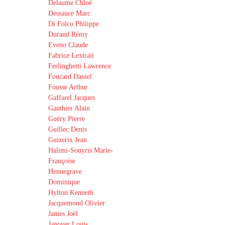
Delaume Chloé
Dessauce Marc
Di Folco Philippe
Durand Rémy
Eveno Claude
Fabrice Lextrait
Ferlinghetti Lawrence
Foucard Daniel
Fousse Arthur
Gaffarel Jacques
Gauthier Alain
Guéry Pierre
Guillec Denis
Guizerix Jean
Halimi-Souyris Marie-
Françoise
Hennegrave
Dominique
Hylton Kenneth
Jacquemond Olivier
James Joël
Janover Louis