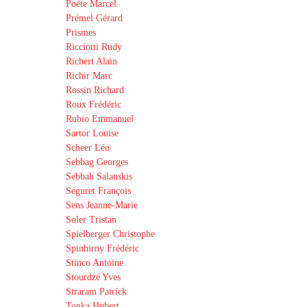
Poëte Marcel
Prémel Gérard
Prismes
Ricciotti Rudy
Richert Alain
Richir Marc
Rossin Richard
Roux Frédéric
Rubio Emmanuel
Sartor Louise
Scheer Léo
Sebbag Georges
Sebbah Salanskis
Séguret François
Sens Jeanne-Marie
Soler Tristan
Spielberger Christophe
Spinhirny Frédéric
Stinco Antoine
Stourdzé Yves
Straram Patrick
Tonka Hubert