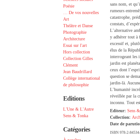
sans nom, et qu’i
Poésie
rumeurs entremêl
… De vos nouvelles
catastrophe, pré
Art
constats, d’expéri
Théâtre et Danse
L’alternative amb
Photographie
y adhérer tout à 
Architecture
excessif et, plut
Essai sur l'art
élus de la Républ
Hors collection
interrogeant les 
Collection Gilles
jardin est planét
Clément
ceux dont l’espr
Jean Baudrillard
question se dema
Collège international
jardin-là. Aucun
de philosophie
L’humanité incré
réveillée par la c
Editions
inconnu. Tout es
L'Une & L'Autre
Editeur:
Sens &
Sens & Tonka
Collection:
Arch
Date de paruti
Catégories
ISBN 978-2-84534-2