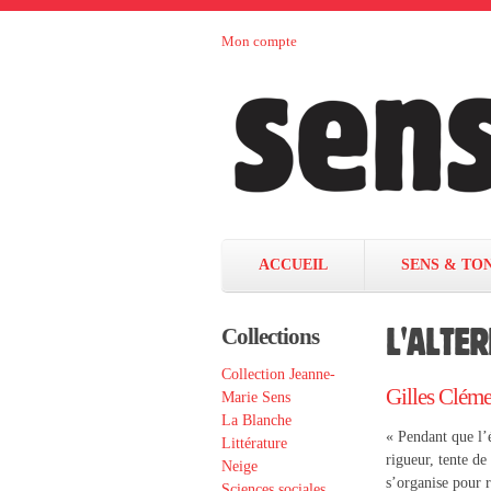
Aller au contenu principal
Mon compte
Sens et
maison
d’édition
Tonka
française
éditeurs
ACCUEIL
SENS & TO
L'ALTE
Collections
Collection Jeanne-
Gilles Cléme
Marie Sens
La Blanche
« Pendant que l’é
Littérature
rigueur, tente de
Neige
s’organise pour 
Sciences sociales