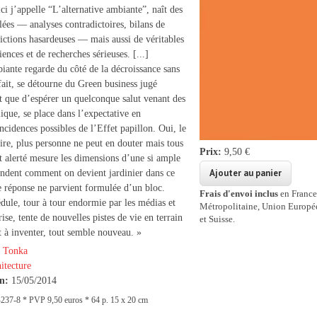
ci j’appelle “L’alternative ambiante”, naît des
ées — analyses contradictoires, bilans de
dictions hasardeuses — mais aussi de véritables
ences et de re­cherches sérieuses. [...]
iante regarde du côté de la dé­croissance sans
fait, se détourne du Green business jugé
ôt que d’espérer un quelconque salut venant des
ique, se place dans l’expectative en
incidences possibles de l’Effet papillon. Oui, le
aire, plus personne ne peut en douter mais tous
Prix:
9,50 €
it alerté mesure les dimensions d’une si ample
ndent comment on devient jardinier dans ce
e réponse ne parvient formulée d’un bloc.
Frais d'envoi inclus
en France
dule, tour à tour endormie par les médias et
Métropolitaine, Union Europ
rise, tente de nouvelles pistes de vie en terrain
et Suisse.
t à inventer, tout semble nouveau. »
 Tonka
itecture
on:
15/05/2014
37-8 * PVP 9,50 euros * 64 p. 15 x 20 cm