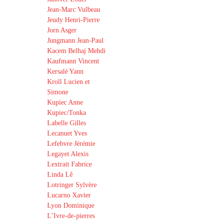
Jean-Marc Vulbeau
Jeudy Henri-Pierre
Jorn Asger
Jungmann Jean-Paul
Kacem Belhaj Mehdi
Kaufmann Vincent
Kersalé Yann
Kroll Lucien et
Simone
Kupiec Anne
Kupiec/Tonka
Labelle Gilles
Lecanuet Yves
Lefebvre Jérémie
Legayet Alexis
Lextrait Fabrice
Linda Lê
Lotringer Sylvère
Lucarno Xavier
Lyon Dominique
L’Ivre-de-pierres