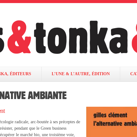
NKA, ÉDITEURS
L’UNE & L’AUTRE, ÉDITION
CA
RNATIVE AMBIANTE
nt
cologie radicale, arc-boutée à ses préceptes de
 résister, pendant que le Green business
récupérer le marché bio, une troisième voie,