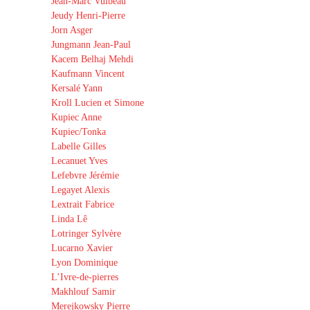
Jean-Marc Vulbeau
Jeudy Henri-Pierre
Jorn Asger
Jungmann Jean-Paul
Kacem Belhaj Mehdi
Kaufmann Vincent
Kersalé Yann
Kroll Lucien et Simone
Kupiec Anne
Kupiec/Tonka
Labelle Gilles
Lecanuet Yves
Lefebvre Jérémie
Legayet Alexis
Lextrait Fabrice
Linda Lê
Lotringer Sylvère
Lucarno Xavier
Lyon Dominique
L’Ivre-de-pierres
Makhlouf Samir
Merejkowsky Pierre