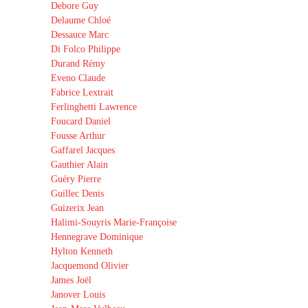
Debore Guy
Delaume Chloé
Dessauce Marc
Di Folco Philippe
Durand Rémy
Eveno Claude
Fabrice Lextrait
Ferlinghetti Lawrence
Foucard Daniel
Fousse Arthur
Gaffarel Jacques
Gauthier Alain
Guéry Pierre
Guillec Denis
Guizerix Jean
Halimi-Souyris Marie-Françoise
Hennegrave Dominique
Hylton Kenneth
Jacquemond Olivier
James Joël
Janover Louis