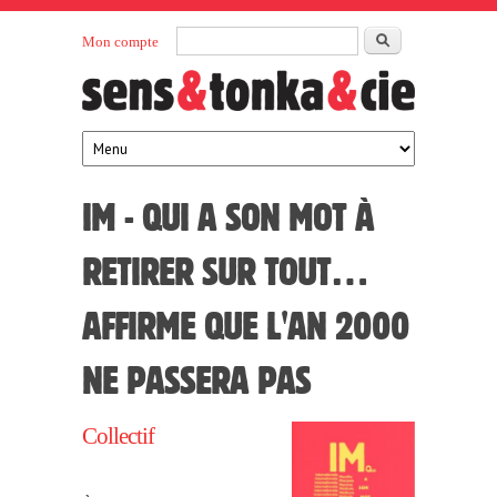
Aller au contenu principal
Rechercher
Mon compte
Sens et
maison
d’édition
Tonka
française
éditeurs
IM - QUI A SON MOT À
RETIRER SUR TOUT…
AFFIRME QUE L'AN 2000
NE PASSERA PAS
Collectif