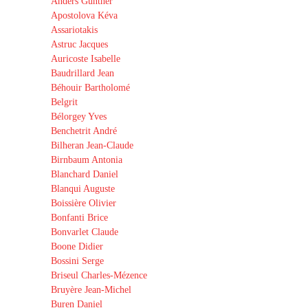
Anders Günther
Apostolova Kéva
Assariotakis
Astruc Jacques
Auricoste Isabelle
Baudrillard Jean
Béhouir Bartholomé
Belgrit
Bélorgey Yves
Benchetrit André
Bilheran Jean-Claude
Birnbaum Antonia
Blanchard Daniel
Blanqui Auguste
Boissière Olivier
Bonfanti Brice
Bonvarlet Claude
Boone Didier
Bossini Serge
Briseul Charles-Mézence
Bruyère Jean-Michel
Buren Daniel