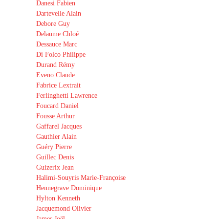
Danesi Fabien
Dartevelle Alain
Debore Guy
Delaume Chloé
Dessauce Marc
Di Folco Philippe
Durand Rémy
Eveno Claude
Fabrice Lextrait
Ferlinghetti Lawrence
Foucard Daniel
Fousse Arthur
Gaffarel Jacques
Gauthier Alain
Guéry Pierre
Guillec Denis
Guizerix Jean
Halimi-Souyris Marie-Françoise
Hennegrave Dominique
Hylton Kenneth
Jacquemond Olivier
James Joël