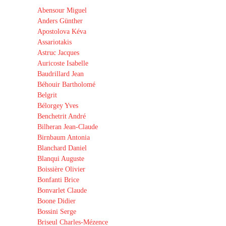
Abensour Miguel
Anders Günther
Apostolova Kéva
Assariotakis
Astruc Jacques
Auricoste Isabelle
Baudrillard Jean
Béhouir Bartholomé
Belgrit
Bélorgey Yves
Benchetrit André
Bilheran Jean-Claude
Birnbaum Antonia
Blanchard Daniel
Blanqui Auguste
Boissière Olivier
Bonfanti Brice
Bonvarlet Claude
Boone Didier
Bossini Serge
Briseul Charles-Mézence