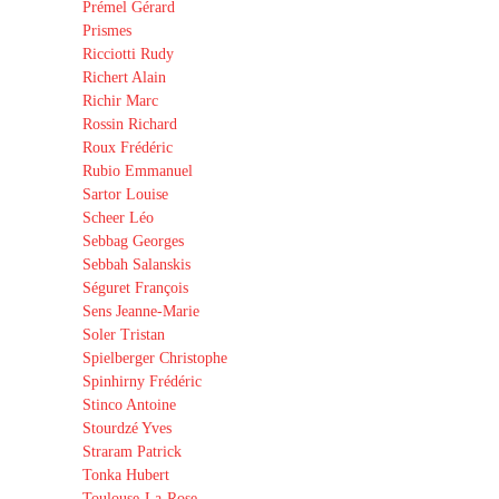
Prémel Gérard
Prismes
Ricciotti Rudy
Richert Alain
Richir Marc
Rossin Richard
Roux Frédéric
Rubio Emmanuel
Sartor Louise
Scheer Léo
Sebbag Georges
Sebbah Salanskis
Séguret François
Sens Jeanne-Marie
Soler Tristan
Spielberger Christophe
Spinhirny Frédéric
Stinco Antoine
Stourdzé Yves
Straram Patrick
Tonka Hubert
Toulouse-La-Rose