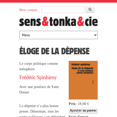
Aller au contenu principal
Rechercher
Mon compte
Sens et
maison
d’édition
Tonka
française
éditeurs
ÉLOGE DE LA DÉPENSE
Le corps politique comme
métaphore
Frédéric Spinhirny
Avec une postface de Yann
Diener
Prix:
18,00 €
La dépense n’a plus bonne
presse. Désormais, tous les
partis politiques s’en défendent
Frais d'envoi