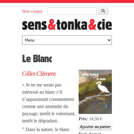
Aller au contenu principal
Rechercher
Mon compte
Sens et
maison
d’édition
Tonka
française
éditeurs
Le Blanc
Gilles Clément
« Je ne me serais pas
intéressé au blanc s’il
n’apparaissait constamment
comme une anomalie du
paysage, tantôt le valorisant,
Prix:
14,50 €
tantôt le dégradant.
" Dans la nature, le blanc
Frais d'envoi